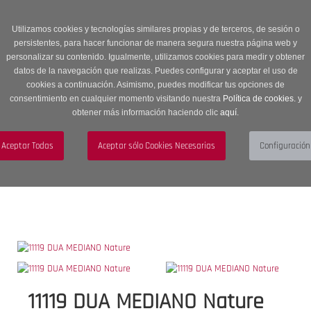
Entrega en 24 -48 horas | Envíos Gratuitos a península | 20% de
descuento en Sección OUTLET con código OUTLET20
Utilizamos cookies y tecnologías similares propias y de terceros, de sesión o
persistentes, para hacer funcionar de manera segura nuestra página web y
personalizar su contenido. Igualmente, utilizamos cookies para medir y obtener
datos de la navegación que realizas. Puedes configurar y aceptar el uso de
cookies a continuación. Asimismo, puedes modificar tus opciones de
consentimiento en cualquier momento visitando nuestra
Política de cookies.
y
obtener más información haciendo clic
aquí
.
Menú
Toggle
navigation
BUSCAR
CUENTA
CARRITO (0)
11119 DUA MEDIANO Nature