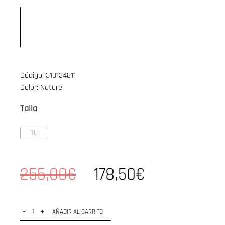
Código: 310134611
Color: Nature
Talla
TU
255,00€
178,50€
-
+
AÑADIR AL CARRITO