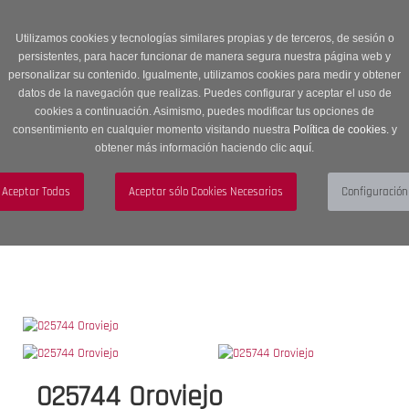
Entrega en 24 -48 horas | Envíos Gratuitos a península | 20% de
descuento en Sección OUTLET con código OUTLET20
Utilizamos cookies y tecnologías similares propias y de terceros, de sesión o
persistentes, para hacer funcionar de manera segura nuestra página web y
personalizar su contenido. Igualmente, utilizamos cookies para medir y obtener
datos de la navegación que realizas. Puedes configurar y aceptar el uso de
cookies a continuación. Asimismo, puedes modificar tus opciones de
consentimiento en cualquier momento visitando nuestra
Política de cookies.
y
obtener más información haciendo clic
aquí
.
Menú
Toggle
navigation
BUSCAR
CUENTA
CARRITO (0)
025744 Oroviejo