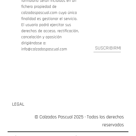
formulario serán incluidos en un
fichero propiedad de
calzadospascual.com cuya única
finalidad es gestionar el servicio.
El usuario podrá ejercitar sus
derechos de acceso, rectificación,
cancelación y oposición
dirigiéndose a:
info@calzadospascual.com
LEGAL
© Calzados Pascual 2025 · Todos los derechos
reservados