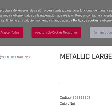
 horas | Envíos Gratuitos a península | 20% de descuento en Sección OUTLET c
 propias y de terceros, de sesión o persistentes, para hacer funcionar de manera 
ra medir y obtener datos de la navegación que realizas. Puedes configurar y acepta
nsentimiento en cualquier momento visitando nuestra
Política de cookies.
y obtene
UJER
HOMBRE
ACCESORIOS
METALLIC LARGE
Código: 303623201
Color: Noir