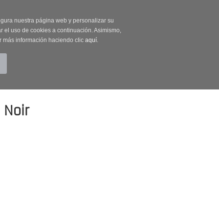
on código OUTLET20
segura nuestra página web y personalizar su
r el uso de cookies a continuación. Asimismo,
r más información haciendo clic
aquí
.
BUSCAR
CUENTA
CARRITO (0)
 Noir