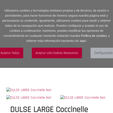
Entrega en 24 -48 horas | Envíos Gratuitos a península | 20% de
descuento en Sección OUTLET con código OUTLET20
Utilizamos cookies y tecnologías similares propias y de terceros, de sesión o
persistentes, para hacer funcionar de manera segura nuestra página web y
personalizar su contenido. Igualmente, utilizamos cookies para medir y obtener
datos de la navegación que realizas. Puedes configurar y aceptar el uso de
cookies a continuación. Asimismo, puedes modificar tus opciones de
consentimiento en cualquier momento visitando nuestra
Política de cookies.
y
obtener más información haciendo clic
aquí
.
Menú
Toggle
navigation
BUSCAR
CUENTA
CARRITO (0)
DULSE LARGE Coccinelle