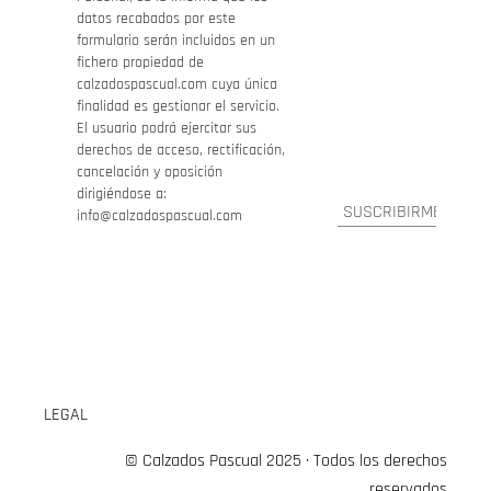
datos recabados por este
formulario serán incluidos en un
fichero propiedad de
calzadospascual.com cuya única
finalidad es gestionar el servicio.
El usuario podrá ejercitar sus
derechos de acceso, rectificación,
cancelación y oposición
dirigiéndose a:
info@calzadospascual.com
LEGAL
© Calzados Pascual 2025 · Todos los derechos
reservados