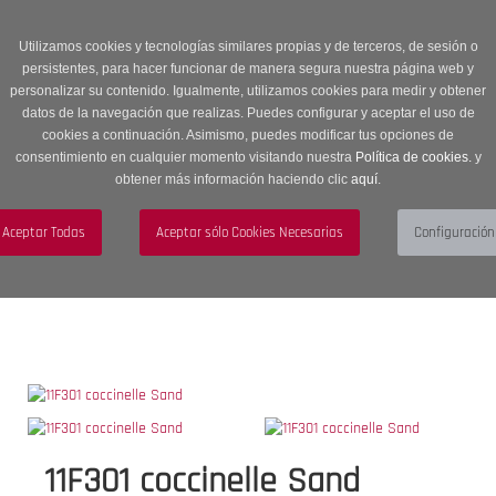
Entrega en 24 -48 horas | Envíos Gratuitos a península | 20% de
descuento en Sección OUTLET con código OUTLET20
Utilizamos cookies y tecnologías similares propias y de terceros, de sesión o
persistentes, para hacer funcionar de manera segura nuestra página web y
personalizar su contenido. Igualmente, utilizamos cookies para medir y obtener
datos de la navegación que realizas. Puedes configurar y aceptar el uso de
cookies a continuación. Asimismo, puedes modificar tus opciones de
consentimiento en cualquier momento visitando nuestra
Política de cookies.
y
obtener más información haciendo clic
aquí
.
Menú
Toggle
navigation
BUSCAR
CUENTA
CARRITO (0)
11F301 coccinelle Sand