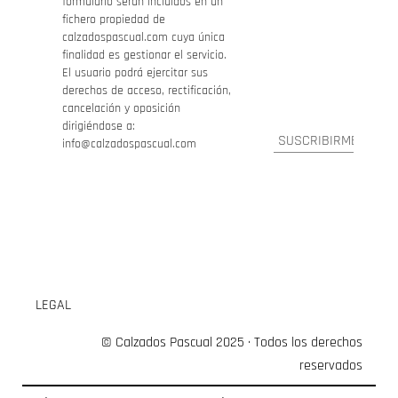
formulario serán incluidos en un
fichero propiedad de
calzadospascual.com cuya única
finalidad es gestionar el servicio.
El usuario podrá ejercitar sus
derechos de acceso, rectificación,
cancelación y oposición
dirigiéndose a:
info@calzadospascual.com
LEGAL
© Calzados Pascual 2025 · Todos los derechos
reservados