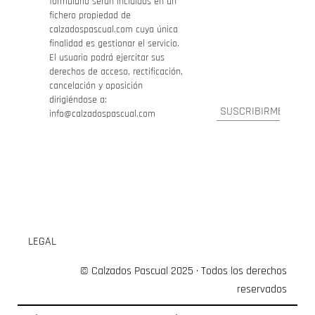
formulario serán incluidos en un
fichero propiedad de
calzadospascual.com cuya única
finalidad es gestionar el servicio.
El usuario podrá ejercitar sus
derechos de acceso, rectificación,
cancelación y oposición
dirigiéndose a:
info@calzadospascual.com
LEGAL
© Calzados Pascual 2025 · Todos los derechos
reservados