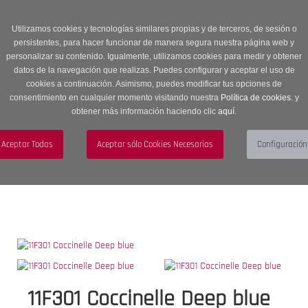
Entrega en 24 -48 horas | Envíos Gratuitos a península | 20% de
descuento en Sección OUTLET con código OUTLET20
Utilizamos cookies y tecnologías similares propias y de terceros, de sesión o
persistentes, para hacer funcionar de manera segura nuestra página web y
personalizar su contenido. Igualmente, utilizamos cookies para medir y obtener
datos de la navegación que realizas. Puedes configurar y aceptar el uso de
cookies a continuación. Asimismo, puedes modificar tus opciones de
consentimiento en cualquier momento visitando nuestra
Política de cookies.
y
obtener más información haciendo clic
aquí
.
Menú
Toggle
navigation
BUSCAR
CUENTA
CARRITO (0)
11F301 Coccinelle Deep blue