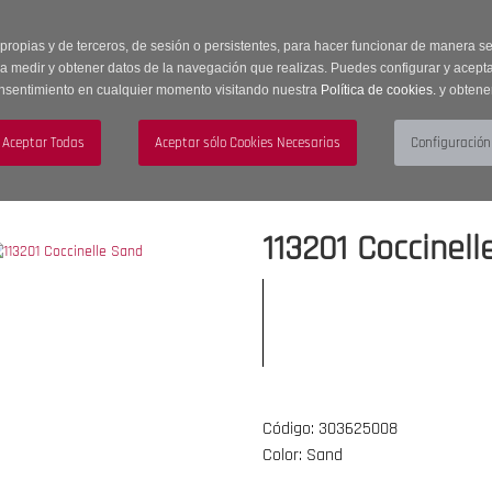
 horas | Envíos Gratuitos a península | 20% de descuento en Sección OUTLET c
 propias y de terceros, de sesión o persistentes, para hacer funcionar de manera 
ra medir y obtener datos de la navegación que realizas. Puedes configurar y acepta
nsentimiento en cualquier momento visitando nuestra
Política de cookies.
y obtene
UJER
HOMBRE
ACCESORIOS
113201 Coccinel
Código: 303625008
Color: Sand