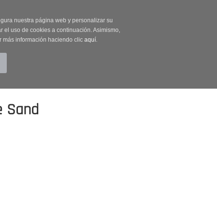
on código OUTLET20
segura nuestra página web y personalizar su
r el uso de cookies a continuación. Asimismo,
r más información haciendo clic
aquí
.
BUSCAR
CUENTA
CARRITO (0)
le Sand