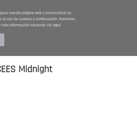
on código OUTLET20
segura nuestra página web y personalizar su
r el uso de cookies a continuación. Asimismo,
r más información haciendo clic
aquí
.
BUSCAR
CUENTA
CARRITO (0)
EES Midnight