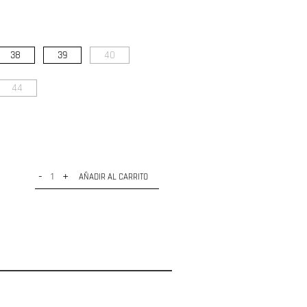
38
39
40
44
-
+
AÑADIR AL CARRITO