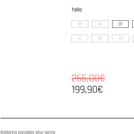
Talla
35
36
37
41
42
43
265,00€
199,90€
Bailarina pasadas piso goma