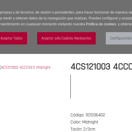
 horas | Envíos Gratuitos a península | 20% de descuento en Sección OUTLET c
 propias y de terceros, de sesión o persistentes, para hacer funcionar de manera 
ra medir y obtener datos de la navegación que realizas. Puedes configurar y acepta
nsentimiento en cualquier momento visitando nuestra
Política de cookies.
y obtene
UJER
HOMBRE
ACCESORIOS
4CS121003 4CCC
Código: 107206402
Color: Midnight
Tacón: 2/3cm