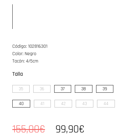
Código: 102816301
Color: Negro
Tacón: 4/5cm
Talla
35
36
37
38
39
40
41
42
43
44
155,00€
99,90€