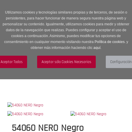
Entrega en 24 -48 horas | Envíos Gratuitos a península | 20% de
descuento en Sección OUTLET con código OUTLET20
Utilizamos cookies y tecnologías similares propias y de terceros, de sesión o
persistentes, para hacer funcionar de manera segura nuestra página web y
personalizar su contenido. Igualmente, utilizamos cookies para medir y obtener
datos de la navegación que realizas. Puedes configurar y aceptar el uso de
cookies a continuación. Asimismo, puedes modificar tus opciones de
consentimiento en cualquier momento visitando nuestra
Política de cookies.
y
obtener más información haciendo clic
aquí
.
Menú
Toggle
navigation
BUSCAR
CUENTA
CARRITO (0)
54060 NERO Negro