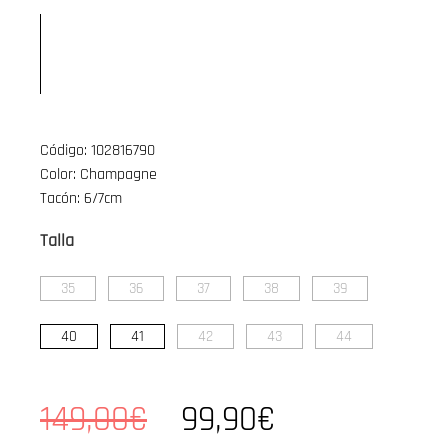
Código: 102816790
Color: Champagne
Tacón: 6/7cm
Talla
35
36
37
38
39
40
41
42
43
44
149,00€
99,90€