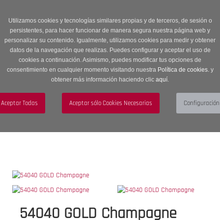
Entrega en 24 -48 horas | Envíos Gratuitos a península | 20% de
descuento en Sección OUTLET con código OUTLET20
Utilizamos cookies y tecnologías similares propias y de terceros, de sesión o
persistentes, para hacer funcionar de manera segura nuestra página web y
personalizar su contenido. Igualmente, utilizamos cookies para medir y obtener
datos de la navegación que realizas. Puedes configurar y aceptar el uso de
cookies a continuación. Asimismo, puedes modificar tus opciones de
consentimiento en cualquier momento visitando nuestra
Política de cookies.
y
obtener más información haciendo clic
aquí
.
Menú
Toggle
navigation
BUSCAR
CUENTA
CARRITO (0)
54040 GOLD Champagne