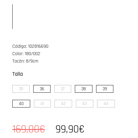
Código: 102816690
Color: 180/002
Tacón: 8/9cm
Talla
35
36
37
38
39
40
41
42
43
44
169,00€
99,90€