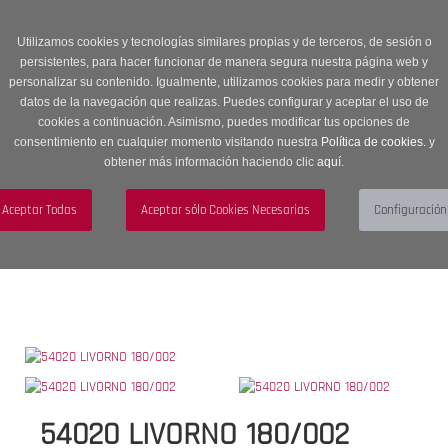
Entrega en 24 -48 horas | Envíos Gratuitos a península | 20% de
descuento en Sección OUTLET con código OUTLET20
Utilizamos cookies y tecnologías similares propias y de terceros, de sesión o
persistentes, para hacer funcionar de manera segura nuestra página web y
personalizar su contenido. Igualmente, utilizamos cookies para medir y obtener
datos de la navegación que realizas. Puedes configurar y aceptar el uso de
cookies a continuación. Asimismo, puedes modificar tus opciones de
consentimiento en cualquier momento visitando nuestra
Política de cookies.
y
obtener más información haciendo clic
aquí
.
Menú
Toggle
navigation
BUSCAR
CUENTA
CARRITO (0)
54020 LIVORNO 180/002