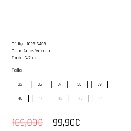
Código: 102816408
Color: Adros/volcano
Tacón: 6/7cm
Talla
35
36
37
38
39
40
41
42
43
44
169,00€
99,90€