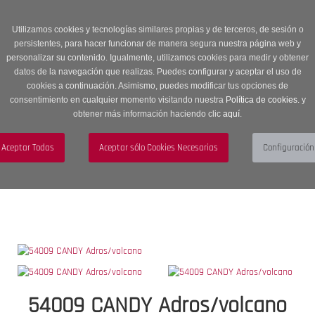
Entrega en 24 -48 horas | Envíos Gratuitos a península | 20% de
descuento en Sección OUTLET con código OUTLET20
Utilizamos cookies y tecnologías similares propias y de terceros, de sesión o
persistentes, para hacer funcionar de manera segura nuestra página web y
personalizar su contenido. Igualmente, utilizamos cookies para medir y obtener
datos de la navegación que realizas. Puedes configurar y aceptar el uso de
cookies a continuación. Asimismo, puedes modificar tus opciones de
consentimiento en cualquier momento visitando nuestra
Política de cookies.
y
obtener más información haciendo clic
aquí
.
Menú
Toggle
navigation
BUSCAR
CUENTA
CARRITO (0)
54009 CANDY Adros/volcano