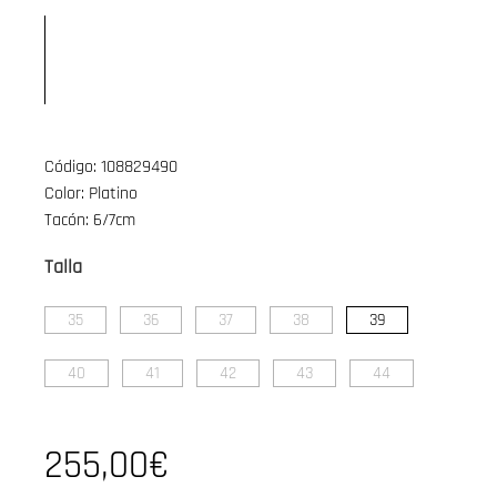
Código: 108829490
Color: Platino
Tacón: 6/7cm
Talla
35
36
37
38
39
40
41
42
43
44
255,00€