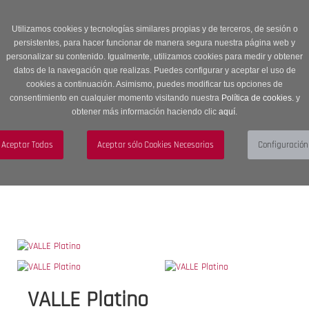
Entrega en 24 -48 horas | Envíos Gratuitos a península | 20% de
descuento en Sección OUTLET con código OUTLET20
Utilizamos cookies y tecnologías similares propias y de terceros, de sesión o
persistentes, para hacer funcionar de manera segura nuestra página web y
personalizar su contenido. Igualmente, utilizamos cookies para medir y obtener
datos de la navegación que realizas. Puedes configurar y aceptar el uso de
cookies a continuación. Asimismo, puedes modificar tus opciones de
consentimiento en cualquier momento visitando nuestra
Política de cookies.
y
obtener más información haciendo clic
aquí
.
Menú
Toggle
navigation
BUSCAR
CUENTA
CARRITO (0)
VALLE Platino