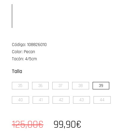
Código: 108826010
Color: Pecan
Tacón: 4/5cm
Talla
35
36
37
38
39
40
41
42
43
44
125,00€
99,90€