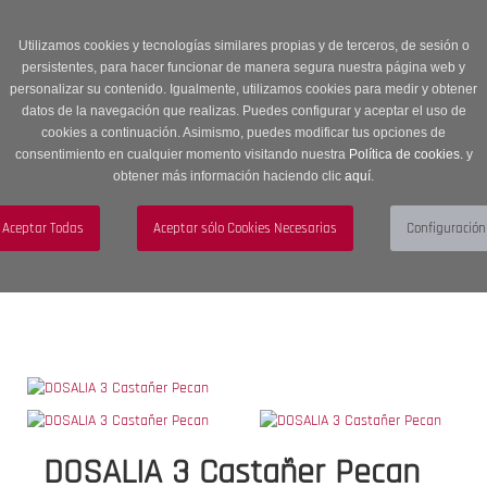
Entrega en 24 -48 horas | Envíos Gratuitos a península | 20% de
descuento en Sección OUTLET con código OUTLET20
Utilizamos cookies y tecnologías similares propias y de terceros, de sesión o
persistentes, para hacer funcionar de manera segura nuestra página web y
personalizar su contenido. Igualmente, utilizamos cookies para medir y obtener
datos de la navegación que realizas. Puedes configurar y aceptar el uso de
cookies a continuación. Asimismo, puedes modificar tus opciones de
consentimiento en cualquier momento visitando nuestra
Política de cookies.
y
obtener más información haciendo clic
aquí
.
Menú
Toggle
navigation
BUSCAR
CUENTA
CARRITO (0)
DOSALIA 3 Castañer Pecan