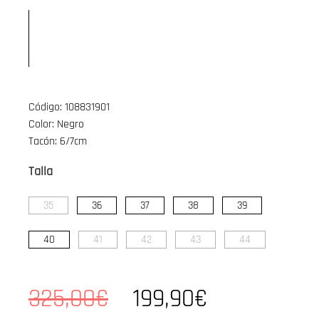
Código: 108831901
Color: Negro
Tacón: 6/7cm
Talla
35
36
37
38
39
40
41
42
43
44
325,00€
199,90€