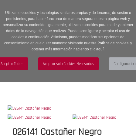
Entrega en 24 -48 horas | Envíos Gratuitos a península | 20% de
descuento en Sección OUTLET con código OUTLET20
Utilizamos cookies y tecnologías similares propias y de terceros, de sesión o
persistentes, para hacer funcionar de manera segura nuestra página web y
personalizar su contenido. Igualmente, utilizamos cookies para medir y obtener
datos de la navegación que realizas. Puedes configurar y aceptar el uso de
cookies a continuación. Asimismo, puedes modificar tus opciones de
consentimiento en cualquier momento visitando nuestra
Política de cookies.
y
obtener más información haciendo clic
aquí
.
Menú
Toggle
navigation
BUSCAR
CUENTA
CARRITO (0)
026141 Castañer Negro