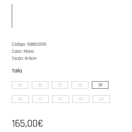
Código: 108833010
Color: Moka
Tacón: 8/9cm
Talla
35
36
37
38
39
40
41
42
43
44
165,00€