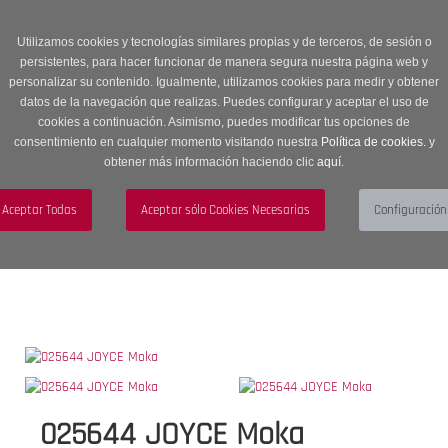
Entrega en 24 -48 horas | Envíos Gratuitos a península | 20% de
descuento en Sección OUTLET con código OUTLET20
Utilizamos cookies y tecnologías similares propias y de terceros, de sesión o
persistentes, para hacer funcionar de manera segura nuestra página web y
personalizar su contenido. Igualmente, utilizamos cookies para medir y obtener
datos de la navegación que realizas. Puedes configurar y aceptar el uso de
cookies a continuación. Asimismo, puedes modificar tus opciones de
consentimiento en cualquier momento visitando nuestra
Política de cookies.
y
obtener más información haciendo clic
aquí
.
Menú
Toggle
navigation
BUSCAR
CUENTA
CARRITO (0)
025644 JOYCE Moka