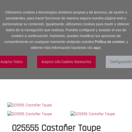
Entrega en 24 -48 horas | Envíos Gratuitos a península | 20% de
descuento en Sección OUTLET con código OUTLET20
Utilizamos cookies y tecnologías similares propias y de terceros, de sesión o
persistentes, para hacer funcionar de manera segura nuestra página web y
personalizar su contenido. Igualmente, utilizamos cookies para medir y obtener
datos de la navegación que realizas. Puedes configurar y aceptar el uso de
cookies a continuación. Asimismo, puedes modificar tus opciones de
consentimiento en cualquier momento visitando nuestra
Política de cookies.
y
obtener más información haciendo clic
aquí
.
Menú
Toggle
navigation
BUSCAR
CUENTA
CARRITO (0)
025555 Castañer Taupe