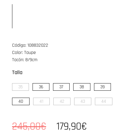
Código: 108832022
Color: Taupe
Tacón: 8/9cm
Talla
35
36
37
38
39
40
41
42
43
44
245,00€
179,90€