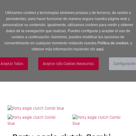
Entrega en 24 -48 horas | Envíos Gratuitos a península | 20% de
descuento en Sección OUTLET con código OUTLET20
Utilizamos cookies y tecnologías similares propias y de terceros, de sesión o
persistentes, para hacer funcionar de manera segura nuestra página web y
personalizar su contenido. Igualmente, utilizamos cookies para medir y obtener
datos de la navegación que realizas. Puedes configurar y aceptar el uso de
cookies a continuación. Asimismo, puedes modificar tus opciones de
consentimiento en cualquier momento visitando nuestra
Política de cookies.
y
obtener más información haciendo clic
aquí
.
Menú
Toggle
navigation
BUSCAR
CUENTA
CARRITO (0)