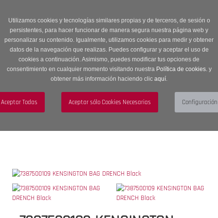
Entrega en 24 -48 horas | Envíos Gratuitos a península | 20% de
descuento en Sección OUTLET con código OUTLET20
Utilizamos cookies y tecnologías similares propias y de terceros, de sesión o
persistentes, para hacer funcionar de manera segura nuestra página web y
personalizar su contenido. Igualmente, utilizamos cookies para medir y obtener
datos de la navegación que realizas. Puedes configurar y aceptar el uso de
cookies a continuación. Asimismo, puedes modificar tus opciones de
consentimiento en cualquier momento visitando nuestra
Política de cookies.
y
obtener más información haciendo clic
aquí
.
Menú
Toggle
navigation
BUSCAR
CUENTA
CARRITO (0)