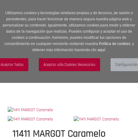
Entrega en 24 -48 horas | Envíos Gratuitos a península | 20% de
descuento en Sección OUTLET con código OUTLET20
Utilizamos cookies y tecnologías similares propias y de terceros, de sesión o
persistentes, para hacer funcionar de manera segura nuestra página web y
personalizar su contenido. Igualmente, utilizamos cookies para medir y obtener
datos de la navegación que realizas. Puedes configurar y aceptar el uso de
cookies a continuación. Asimismo, puedes modificar tus opciones de
consentimiento en cualquier momento visitando nuestra
Política de cookies.
y
obtener más información haciendo clic
aquí
.
Menú
Toggle
navigation
BUSCAR
CUENTA
CARRITO (0)
11411 MARGOT Caramelo