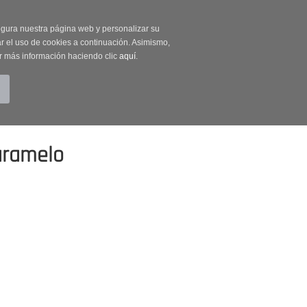
on código OUTLET20
segura nuestra página web y personalizar su
r el uso de cookies a continuación. Asimismo,
r más información haciendo clic
aquí
.
BUSCAR
CUENTA
CARRITO (0)
aramelo