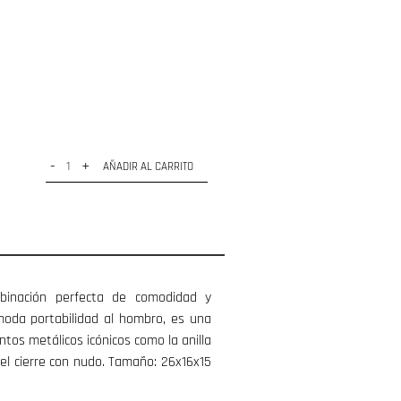
-
+
AÑADIR AL CARRITO
mbinación perfecta de comodidad y
ómoda portabilidad al hombro, es una
tos metálicos icónicos como la anilla
 el cierre con nudo. Tamaño: 26x16x15