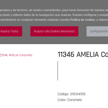
 horas | Envíos Gratuitos a península | 20% de descuento en Sección OUTLET c
 propias y de terceros, de sesión o persistentes, para hacer funcionar de manera 
ra medir y obtener datos de la navegación que realizas. Puedes configurar y acepta
nsentimiento en cualquier momento visitando nuestra
Política de cookies.
y obtene
UJER
HOMBRE
ACCESORIOS
11346 AMELIA C
Código: 310134709
Color: Caramelo