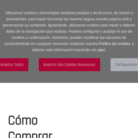
Entrega en 24 -48 horas | Envíos Gratuitos a península | 20% de
descuento en Sección OUTLET con código OUTLET20
Utilizamos cookies y tecnologías similares propias y de terceros, de sesión o
persistentes, para hacer funcionar de manera segura nuestra página web y
personalizar su contenido. Igualmente, utilizamos cookies para medir y obtener
datos de la navegación que realizas. Puedes configurar y aceptar el uso de
cookies a continuación. Asimismo, puedes modificar tus opciones de
consentimiento en cualquier momento visitando nuestra
Política de cookies.
y
obtener más información haciendo clic
aquí
.
Menú
Toggle navigation
BUSCAR
CUENTA
CARRITO (0)
Cómo
Comprar