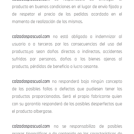
producto en buenas condiciones en el lugar de envío fijado y
de respetar el precio de los pedidos acordado en el
momento de realización de los mismos.
calzadospascual.com
no está obligado a indemnizar al
usuario o a terceros por las consecuencias del uso del
producto,ya sean daños directos o indirectos, accidentes
sufridos por personas, daños a los bienes ajenos al
producto, pérdidas de beneficio o lucro cesante.
calzadospascual.com
no responderá bajo ningún concepto
de los posibles fallos o defectos que pudiesen tener los
productos proporcionados. Será el propio fabricante quien
con su garantía responderá de los posibles desperfectos que
el producto albergase.
calzadospascual.com
no se responsabiliza de posibles
errores tipográficos o de contenido en las características de