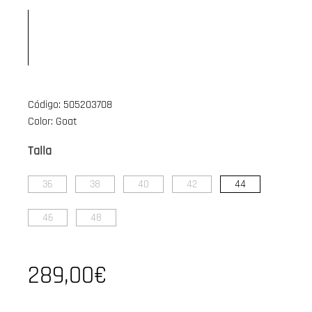
Código: 505203708
Color: Goat
Talla
36
38
40
42
44
46
48
289,00€