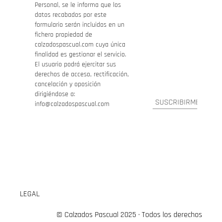
Personal, se le informa que los
datos recabados por este
formulario serán incluidos en un
fichero propiedad de
calzadospascual.com cuya única
finalidad es gestionar el servicio.
El usuario podrá ejercitar sus
derechos de acceso, rectificación,
cancelación y oposición
dirigiéndose a:
info@calzadospascual.com
LEGAL
© Calzados Pascual 2025 · Todos los derechos