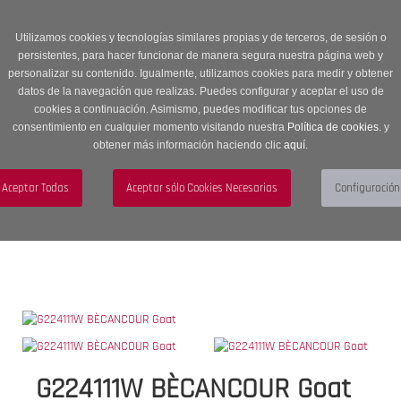
Entrega en 24 -48 horas | Envíos Gratuitos a península | 20% de
descuento en Sección OUTLET con código OUTLET20
Utilizamos cookies y tecnologías similares propias y de terceros, de sesión o
persistentes, para hacer funcionar de manera segura nuestra página web y
personalizar su contenido. Igualmente, utilizamos cookies para medir y obtener
datos de la navegación que realizas. Puedes configurar y aceptar el uso de
cookies a continuación. Asimismo, puedes modificar tus opciones de
consentimiento en cualquier momento visitando nuestra
Política de cookies.
y
obtener más información haciendo clic
aquí
.
Menú
Toggle
navigation
BUSCAR
CUENTA
CARRITO (0)
G224111W BÈCANCOUR Goat