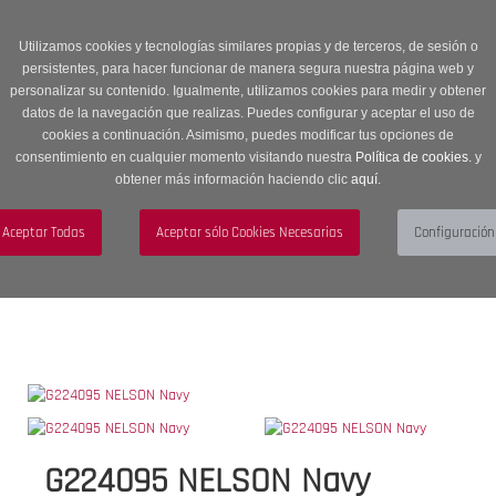
Entrega en 24 -48 horas | Envíos Gratuitos a península | 20% de
descuento en Sección OUTLET con código OUTLET20
Utilizamos cookies y tecnologías similares propias y de terceros, de sesión o
persistentes, para hacer funcionar de manera segura nuestra página web y
personalizar su contenido. Igualmente, utilizamos cookies para medir y obtener
datos de la navegación que realizas. Puedes configurar y aceptar el uso de
cookies a continuación. Asimismo, puedes modificar tus opciones de
consentimiento en cualquier momento visitando nuestra
Política de cookies.
y
obtener más información haciendo clic
aquí
.
Menú
Toggle
navigation
BUSCAR
CUENTA
CARRITO (0)
G224095 NELSON Navy