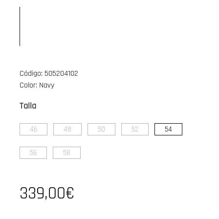
Código: 505204102
Color: Navy
Talla
46
48
50
52
54
56
58
339,00€