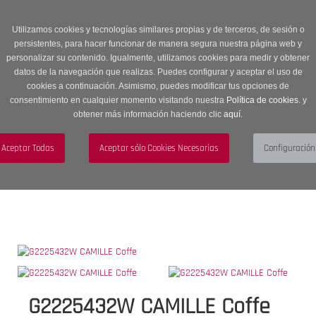
Entrega en 24 -48 horas | Envíos Gratuitos a península | 20% de
descuento en Sección OUTLET con código OUTLET20
Utilizamos cookies y tecnologías similares propias y de terceros, de sesión o
persistentes, para hacer funcionar de manera segura nuestra página web y
personalizar su contenido. Igualmente, utilizamos cookies para medir y obtener
datos de la navegación que realizas. Puedes configurar y aceptar el uso de
cookies a continuación. Asimismo, puedes modificar tus opciones de
consentimiento en cualquier momento visitando nuestra
Política de cookies.
y
obtener más información haciendo clic
aquí
.
Menú
Toggle
navigation
BUSCAR
CUENTA
CARRITO (0)
G2225432W CAMILLE Coffe