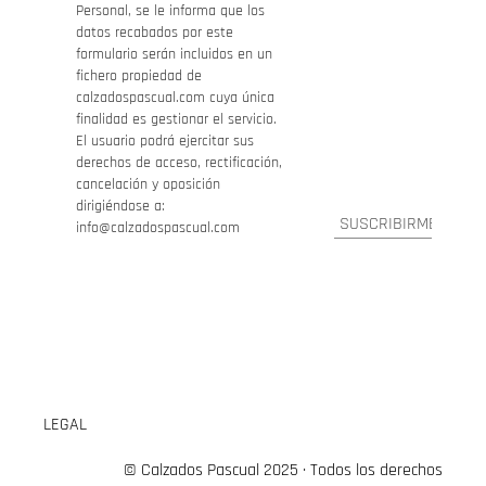
Personal, se le informa que los
datos recabados por este
formulario serán incluidos en un
fichero propiedad de
calzadospascual.com cuya única
finalidad es gestionar el servicio.
El usuario podrá ejercitar sus
derechos de acceso, rectificación,
cancelación y oposición
dirigiéndose a:
info@calzadospascual.com
LEGAL
© Calzados Pascual 2025 · Todos los derechos