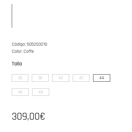
Código: 505203210
Color: Coffe
Talla
36
38
40
42
44
46
48
309,00€