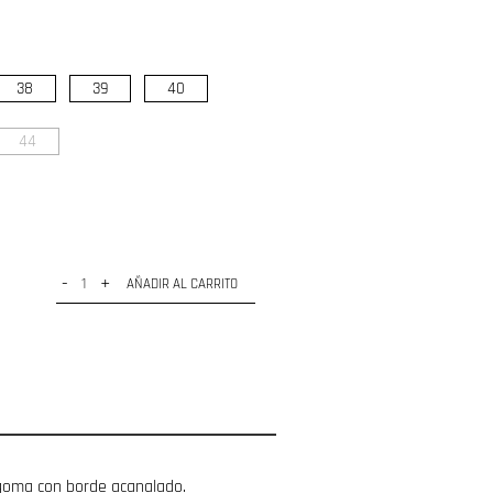
38
39
40
44
-
+
AÑADIR AL CARRITO
e goma con borde acanalado.