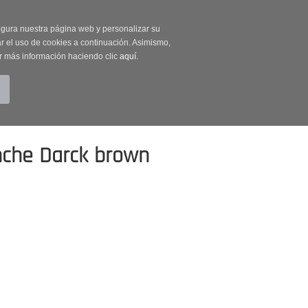
on código OUTLET20
segura nuestra página web y personalizar su
r el uso de cookies a continuación. Asimismo,
r más información haciendo clic
aquí
.
BUSCAR
CUENTA
CARRITO (0)
nche Darck brown