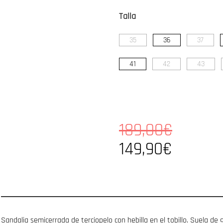
Talla
35
36
37
41
42
43
189,00€
149,90€
Sandalia semicerrada de terciopelo con hebilla en el tobillo. Suela d