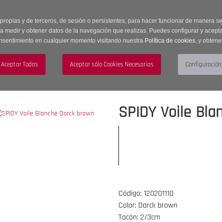
 horas | Envíos Gratuitos a península | 20% de descuento en Sección OUTLET c
 propias y de terceros, de sesión o persistentes, para hacer funcionar de manera 
ra medir y obtener datos de la navegación que realizas. Puedes configurar y acepta
nsentimiento en cualquier momento visitando nuestra
Política de cookies.
y obtene
UJER
HOMBRE
ACCESORIOS
SPIDY Voile Bla
Código: 120201110
Color: Darck brown
Tacón: 2/3cm