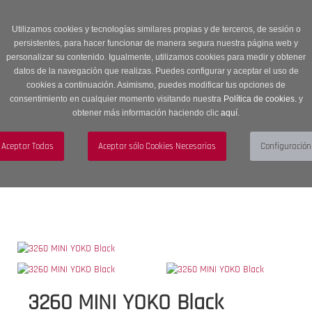
Entrega en 24 -48 horas | Envíos Gratuitos a península | 20% de
descuento en Sección OUTLET con código OUTLET20
Utilizamos cookies y tecnologías similares propias y de terceros, de sesión o
persistentes, para hacer funcionar de manera segura nuestra página web y
personalizar su contenido. Igualmente, utilizamos cookies para medir y obtener
datos de la navegación que realizas. Puedes configurar y aceptar el uso de
cookies a continuación. Asimismo, puedes modificar tus opciones de
consentimiento en cualquier momento visitando nuestra
Política de cookies.
y
obtener más información haciendo clic
aquí
.
Menú
Toggle
navigation
BUSCAR
CUENTA
CARRITO (0)
3260 MINI YOKO Black