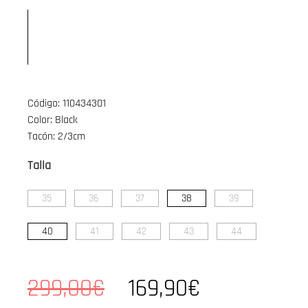
Código: 110434301
Color: Black
Tacón: 2/3cm
Talla
35
36
37
38
39
40
41
42
43
44
299,00€
169,90€