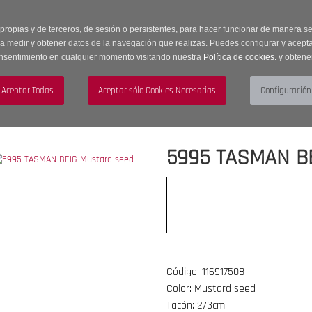
 horas | Envíos Gratuitos a península | 20% de descuento en Sección OUTLET c
 propias y de terceros, de sesión o persistentes, para hacer funcionar de manera 
ra medir y obtener datos de la navegación que realizas. Puedes configurar y acepta
nsentimiento en cualquier momento visitando nuestra
Política de cookies.
y obtene
UJER
HOMBRE
ACCESORIOS
5995 TASMAN BE
Código: 116917508
Color: Mustard seed
Tacón: 2/3cm