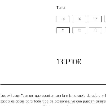
Talla
35
36
37
41
42
43
139,90€
Las exitosas Tasman, que cuentan con la misma suela duradera y li
zapatillas aptas para todo tipo de ocasiones, ya que pueden calzar