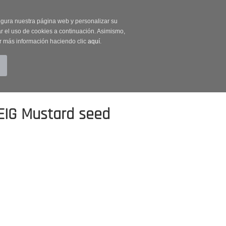
on código OUTLET20
segura nuestra página web y personalizar su
r el uso de cookies a continuación. Asimismo,
r más información haciendo clic
aquí
.
BUSCAR
CUENTA
CARRITO (0)
IG Mustard seed