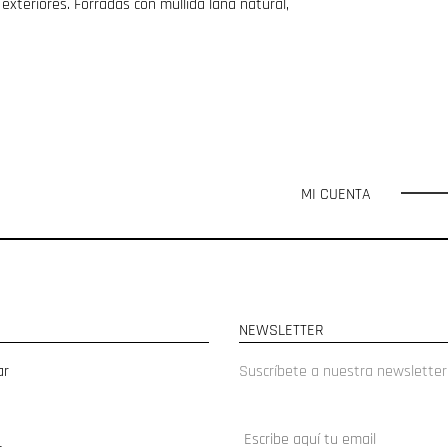
exteriores. Forradas con mullida lana natural,
MI CUENTA
NEWSLETTER
ar
Suscríbete a nuestra newsletter