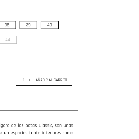
38
39
40
44
-
+
AÑADIR AL CARRITO
gera de las botas Classic, son unas
se en espacios tanto interiores como