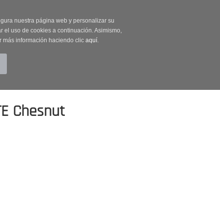
on código OUTLET20
segura nuestra página web y personalizar su
r el uso de cookies a continuación. Asimismo,
r más información haciendo clic
aquí
.
BUSCAR
CUENTA
CARRITO (0)
TE Chesnut