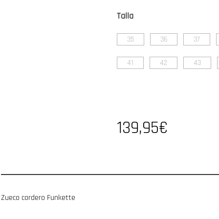
Talla
35
36
37
41
42
43
139,95€
Zueco cordero Funkette