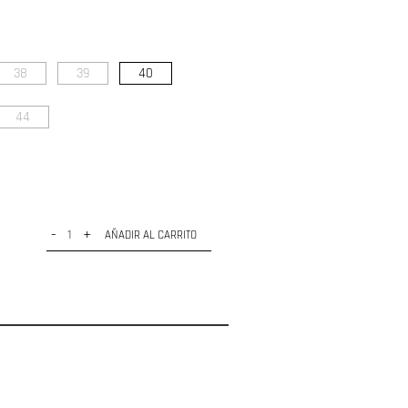
38
39
40
44
-
+
AÑADIR AL CARRITO