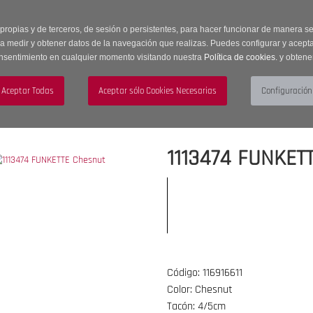
 horas | Envíos Gratuitos a península | 20% de descuento en Sección OUTLET c
 propias y de terceros, de sesión o persistentes, para hacer funcionar de manera 
ra medir y obtener datos de la navegación que realizas. Puedes configurar y acepta
nsentimiento en cualquier momento visitando nuestra
Política de cookies.
y obtene
UJER
HOMBRE
ACCESORIOS
1113474 FUNKET
Código: 116916611
Color: Chesnut
Tacón: 4/5cm