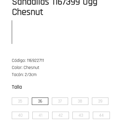
Sandalias 1167399 Ugg
Chesnut
Código: 116922711
Color: Chesnut
Tacón: 2/3cm
Talla
35
36
37
38
39
40
41
42
43
44