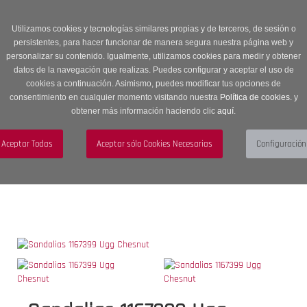
Entrega en 24 -48 horas | Envíos Gratuitos a península | 20% de
descuento en Sección OUTLET con código OUTLET20
Utilizamos cookies y tecnologías similares propias y de terceros, de sesión o
persistentes, para hacer funcionar de manera segura nuestra página web y
personalizar su contenido. Igualmente, utilizamos cookies para medir y obtener
datos de la navegación que realizas. Puedes configurar y aceptar el uso de
cookies a continuación. Asimismo, puedes modificar tus opciones de
consentimiento en cualquier momento visitando nuestra
Política de cookies.
y
obtener más información haciendo clic
aquí
.
Menú
Toggle
navigation
BUSCAR
CUENTA
CARRITO (0)