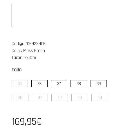
Código: 116923906
Color: Moss Green
Tacón: 2/3cm
Talla
35
36
37
38
39
40
41
42
43
44
169,95€