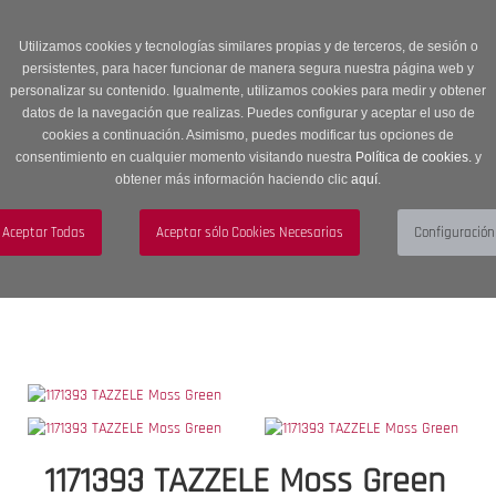
Entrega en 24 -48 horas | Envíos Gratuitos a península | 20% de
descuento en Sección OUTLET con código OUTLET20
Utilizamos cookies y tecnologías similares propias y de terceros, de sesión o
persistentes, para hacer funcionar de manera segura nuestra página web y
personalizar su contenido. Igualmente, utilizamos cookies para medir y obtener
datos de la navegación que realizas. Puedes configurar y aceptar el uso de
cookies a continuación. Asimismo, puedes modificar tus opciones de
consentimiento en cualquier momento visitando nuestra
Política de cookies.
y
obtener más información haciendo clic
aquí
.
Menú
Toggle
navigation
BUSCAR
CUENTA
CARRITO (0)
1171393 TAZZELE Moss Green