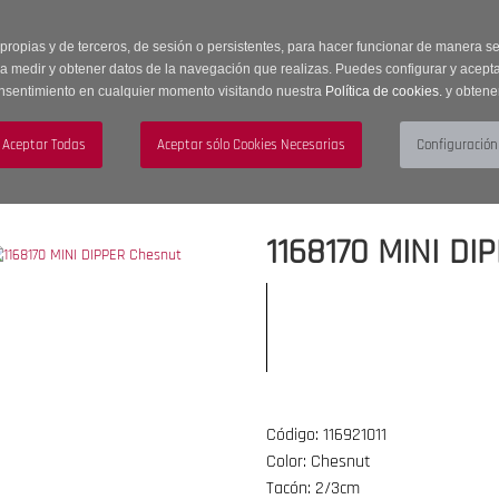
 horas | Envíos Gratuitos a península | 20% de descuento en Sección OUTLET c
 propias y de terceros, de sesión o persistentes, para hacer funcionar de manera 
ra medir y obtener datos de la navegación que realizas. Puedes configurar y acepta
nsentimiento en cualquier momento visitando nuestra
Política de cookies.
y obtene
UJER
HOMBRE
ACCESORIOS
1168170 MINI DI
Código: 116921011
Color: Chesnut
Tacón: 2/3cm