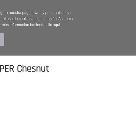
on código OUTLET20
segura nuestra página web y personalizar su
r el uso de cookies a continuación. Asimismo,
r más información haciendo clic
aquí
.
BUSCAR
CUENTA
CARRITO (0)
PPER Chesnut