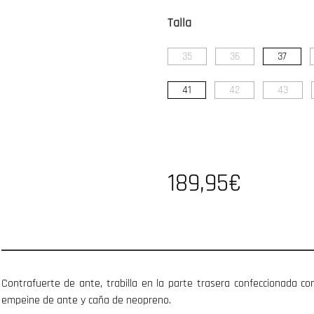
Talla
35
36
37
41
42
43
189,95€
Contrafuerte de ante, trabilla en la parte trasera confeccionada con
empeine de ante y caña de neopreno.