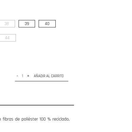
38
39
40
44
-
+
AÑADIR AL CARRITO
 fibras de poliéster 100 % reciclado,