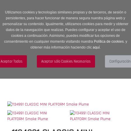
Entrega en 24 -48 horas | Envíos Gratuitos a península | 20% de
descuento en Sección OUTLET con código OUTLET20
Utilizamos cookies y tecnologías similares propias y de terceros, de sesión o
persistentes, para hacer funcionar de manera segura nuestra página web y
personalizar su contenido. Igualmente, utilizamos cookies para medir y obtener
datos de la navegación que realizas. Puedes configurar y aceptar el uso de
cookies a continuación. Asimismo, puedes modificar tus opciones de
consentimiento en cualquier momento visitando nuestra
Política de cookies.
y
obtener más información haciendo clic
aquí
.
Menú
Toggle
navigation
BUSCAR
CUENTA
CARRITO (0)