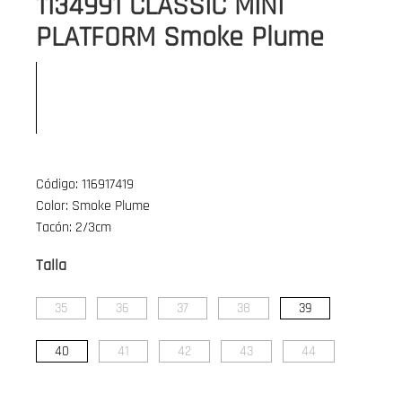
1134991 CLASSIC MINI
PLATFORM Smoke Plume
Código: 116917419
Color: Smoke Plume
Tacón: 2/3cm
Talla
35
36
37
38
39
40
41
42
43
44