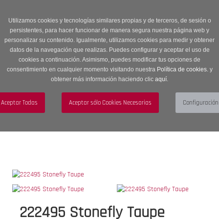
Entrega en 24 -48 horas | Envíos Gratuitos a península | 20% de
descuento en Sección OUTLET con código OUTLET20
Utilizamos cookies y tecnologías similares propias y de terceros, de sesión o
persistentes, para hacer funcionar de manera segura nuestra página web y
personalizar su contenido. Igualmente, utilizamos cookies para medir y obtener
datos de la navegación que realizas. Puedes configurar y aceptar el uso de
cookies a continuación. Asimismo, puedes modificar tus opciones de
consentimiento en cualquier momento visitando nuestra
Política de cookies.
y
obtener más información haciendo clic
aquí
.
Menú
Toggle
navigation
BUSCAR
CUENTA
CARRITO (0)
222495 Stonefly Taupe