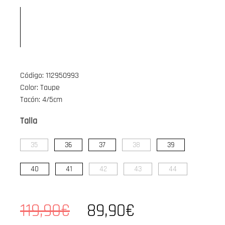
Código: 112950993
Color: Taupe
Tacón: 4/5cm
Talla
35
36
37
38
39
40
41
42
43
44
119,90€
89,90€