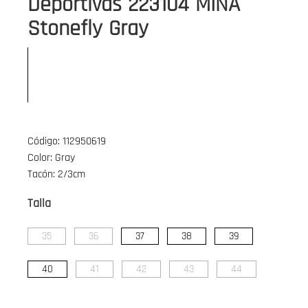
Deportivas 223104 MINA
Stonefly Gray
Código: 112950619
Color: Gray
Tacón: 2/3cm
Talla
35
36
37
38
39
40
41
42
43
44