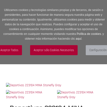
Entrega en 24 -48 horas | Envíos Gratuitos a península | 20% de
descuento en Sección OUTLET con código OUTLET20
Utilizamos cookies y tecnologías similares propias y de terceros, de sesión o
persistentes, para hacer funcionar de manera segura nuestra página web y
personalizar su contenido. Igualmente, utilizamos cookies para medir y obtener
datos de la navegación que realizas. Puedes configurar y aceptar el uso de
cookies a continuación. Asimismo, puedes modificar tus opciones de
consentimiento en cualquier momento visitando nuestra
Política de cookies.
y
obtener más información haciendo clic
aquí
.
Menú
Toggle
navigation
BUSCAR
CUENTA
CARRITO (0)