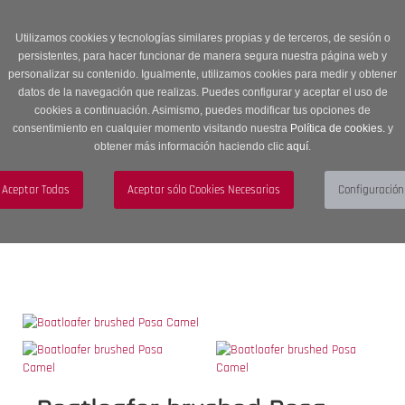
Entrega en 24 -48 horas | Envíos Gratuitos a península | 20% de
descuento en Sección OUTLET con código OUTLET20
Utilizamos cookies y tecnologías similares propias y de terceros, de sesión o
persistentes, para hacer funcionar de manera segura nuestra página web y
personalizar su contenido. Igualmente, utilizamos cookies para medir y obtener
datos de la navegación que realizas. Puedes configurar y aceptar el uso de
cookies a continuación. Asimismo, puedes modificar tus opciones de
consentimiento en cualquier momento visitando nuestra
Política de cookies.
y
obtener más información haciendo clic
aquí
.
Menú
Toggle
navigation
BUSCAR
CUENTA
CARRITO (0)