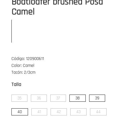
Boatloafer brushed Posa
Camel
Código: 120900611
Color: Camel
Tacón: 2/3cm
Talla
35
36
37
38
39
40
41
42
43
44