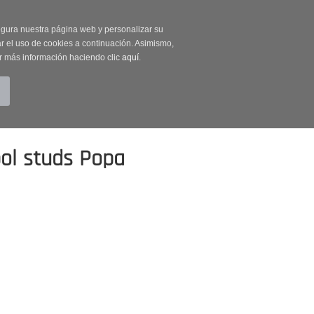
on código OUTLET20
segura nuestra página web y personalizar su
r el uso de cookies a continuación. Asimismo,
r más información haciendo clic
aquí
.
BUSCAR
CUENTA
CARRITO (0)
ol studs Popa