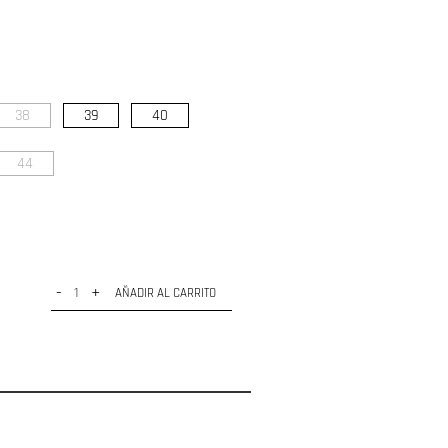
38
39
40
44
-
+
AÑADIR AL CARRITO