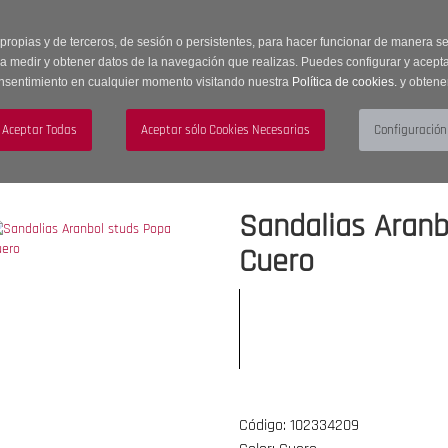
 horas | Envíos Gratuitos a península | 20% de descuento en Sección OUTLET c
 propias y de terceros, de sesión o persistentes, para hacer funcionar de manera 
ra medir y obtener datos de la navegación que realizas. Puedes configurar y acepta
nsentimiento en cualquier momento visitando nuestra
Política de cookies.
y obtene
UJER
HOMBRE
ACCESORIOS
Sandalias Aranb
Cuero
Código: 102334209