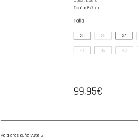
Color: Cuero
Tacón: 6/7cm
Talla
35
36
37
41
42
43
99,95€
Pala aros cuña yute 6