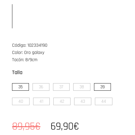
Código: 102334190
Color: Oro galaxy
Tacón: 8/9cm
Talla
35
36
37
38
39
40
41
42
43
44
89,95€
69,90€