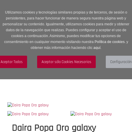
Entrega en 24 -48 horas | Envíos Gratuitos a península | 20% de
descuento en Sección OUTLET con código OUTLET20
Utilizamos cookies y tecnologías similares propias y de terceros, de sesión o
persistentes, para hacer funcionar de manera segura nuestra página web y
personalizar su contenido. Igualmente, utilizamos cookies para medir y obtener
datos de la navegación que realizas. Puedes configurar y aceptar el uso de
cookies a continuación. Asimismo, puedes modificar tus opciones de
consentimiento en cualquier momento visitando nuestra
Política de cookies.
y
obtener más información haciendo clic
aquí
.
Menú
Toggle
navigation
BUSCAR
CUENTA
CARRITO (0)
Daira Popa Oro galaxy