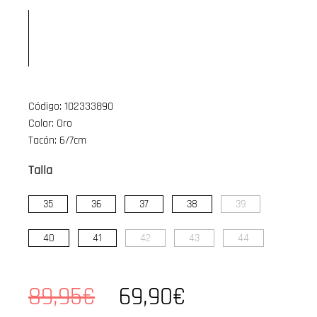
Código: 102333890
Color: Oro
Tacón: 6/7cm
Talla
35
36
37
38
39
40
41
42
43
44
89,95€
69,90€