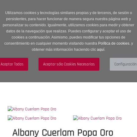
Entrega en 24 -48 horas | Envíos Gratuitos a península | 20% de
descuento en Sección OUTLET con código OUTLET20
Utilizamos cookies y tecnologías similares propias y de terceros, de sesión o
persistentes, para hacer funcionar de manera segura nuestra página web y
personalizar su contenido. Igualmente, utilizamos cookies para medir y obtener
datos de la navegación que realizas. Puedes configurar y aceptar el uso de
cookies a continuación. Asimismo, puedes modificar tus opciones de
consentimiento en cualquier momento visitando nuestra
Política de cookies.
y
obtener más información haciendo clic
aquí
.
Menú
Toggle
navigation
BUSCAR
CUENTA
CARRITO (0)
Albany Cuerlam Popa Oro