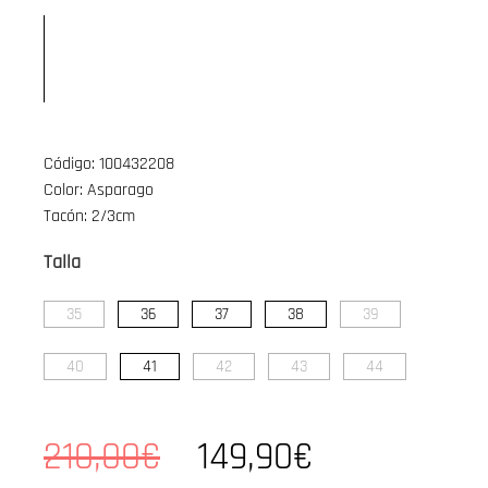
Código: 100432208
Color: Asparago
Tacón: 2/3cm
Talla
35
36
37
38
39
40
41
42
43
44
210,00€
149,90€