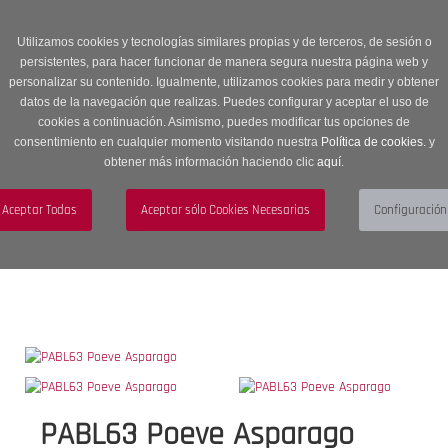
Entrega en 24 -48 horas | Envíos Gratuitos a península | 20% de
descuento en Sección OUTLET con código OUTLET20
Utilizamos cookies y tecnologías similares propias y de terceros, de sesión o
persistentes, para hacer funcionar de manera segura nuestra página web y
personalizar su contenido. Igualmente, utilizamos cookies para medir y obtener
datos de la navegación que realizas. Puedes configurar y aceptar el uso de
cookies a continuación. Asimismo, puedes modificar tus opciones de
consentimiento en cualquier momento visitando nuestra
Política de cookies.
y
obtener más información haciendo clic
aquí
.
Menú
Toggle
navigation
BUSCAR
CUENTA
CARRITO (0)
PABL63 Poeve Asparago