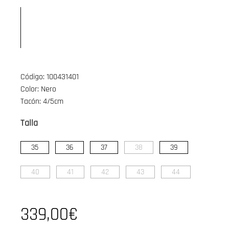
Código: 100431401
Color: Nero
Tacón: 4/5cm
Talla
35
36
37
38
39
40
41
42
43
44
339,00€