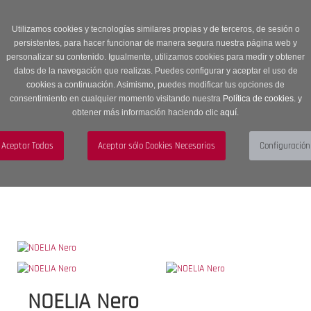
Entrega en 24 -48 horas | Envíos Gratuitos a península | 20% de
descuento en Sección OUTLET con código OUTLET20
Utilizamos cookies y tecnologías similares propias y de terceros, de sesión o
persistentes, para hacer funcionar de manera segura nuestra página web y
personalizar su contenido. Igualmente, utilizamos cookies para medir y obtener
datos de la navegación que realizas. Puedes configurar y aceptar el uso de
cookies a continuación. Asimismo, puedes modificar tus opciones de
consentimiento en cualquier momento visitando nuestra
Política de cookies.
y
obtener más información haciendo clic
aquí
.
Menú
Toggle
navigation
BUSCAR
CUENTA
CARRITO (0)
NOELIA Nero