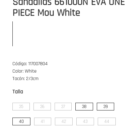
Sandalias 661000N EVA ONE
PIECE Mou White
Código: 117007804
Color: White
Tacón: 2/3cm
Talla
35
36
37
38
39
40
41
42
43
44