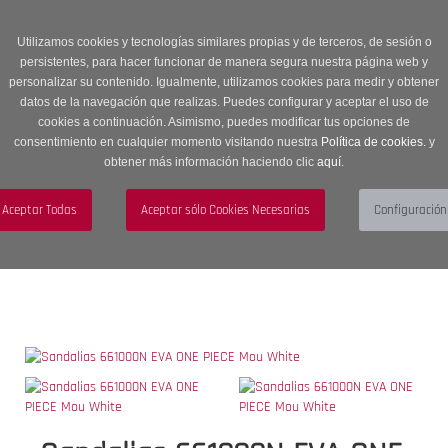
Entrega en 24 -48 horas | Envíos Gratuitos a península | 20% de
descuento en Sección OUTLET con código OUTLET20
Utilizamos cookies y tecnologías similares propias y de terceros, de sesión o
persistentes, para hacer funcionar de manera segura nuestra página web y
personalizar su contenido. Igualmente, utilizamos cookies para medir y obtener
datos de la navegación que realizas. Puedes configurar y aceptar el uso de
cookies a continuación. Asimismo, puedes modificar tus opciones de
consentimiento en cualquier momento visitando nuestra
Política de cookies.
y
obtener más información haciendo clic
aquí
.
Menú
Toggle
navigation
BUSCAR
CUENTA
CARRITO (0)