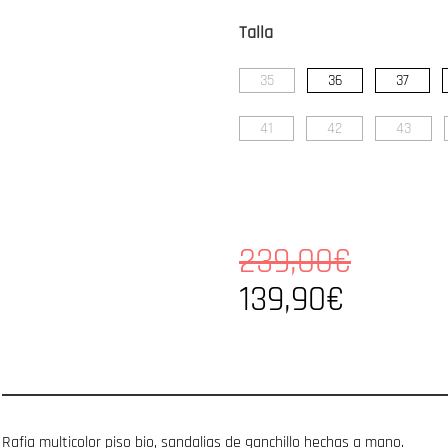
Talla
35
36
37
41
42
43
239,00€
139,90€
Rafia multicolor piso bio, sandalias de ganchillo hechas a mano.