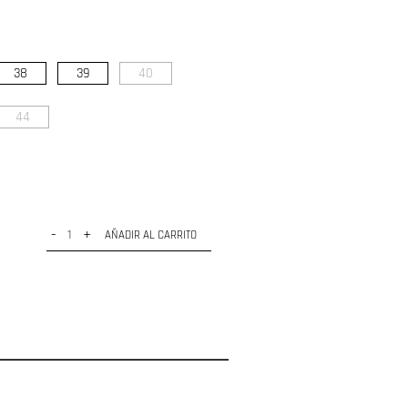
38
39
40
44
-
+
AÑADIR AL CARRITO