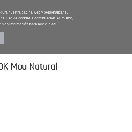
on código OUTLET20
segura nuestra página web y personalizar su
r el uso de cookies a continuación. Asimismo,
r más información haciendo clic
aquí
.
BUSCAR
CUENTA
CARRITO (0)
0K Mou Natural