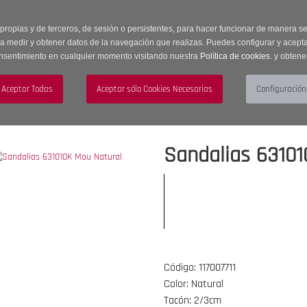
 horas | Envíos Gratuitos a península | 20% de descuento en Sección OUTLET c
 propias y de terceros, de sesión o persistentes, para hacer funcionar de manera 
ra medir y obtener datos de la navegación que realizas. Puedes configurar y acepta
nsentimiento en cualquier momento visitando nuestra
Política de cookies.
y obtene
UJER
HOMBRE
ACCESORIOS
Sandalias 63101
Código: 117007711
Color: Natural
Tacón: 2/3cm