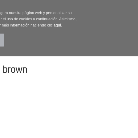
on código OUTLET20
segura nuestra página web y personalizar su
r el uso de cookies a continuación. Asimismo,
r más información haciendo clic
aquí
.
BUSCAR
CUENTA
CARRITO (0)
 brown