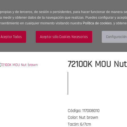
 horas | Envíos Gratuitos a península | 20% de descuento en Sección OUTLET c
 propias y de terceros, de sesión o persistentes, para hacer funcionar de manera 
ra medir y obtener datos de la navegación que realizas. Puedes configurar y acepta
nsentimiento en cualquier momento visitando nuestra
Política de cookies.
y obtene
UJER
HOMBRE
ACCESORIOS
72100K MOU Nut
Código: 117008010
Color: Nut brown
Tacón: 6/7cm