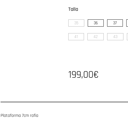
Talla
35
36
37
41
42
43
199,00€
Plataforma 7cm rafia