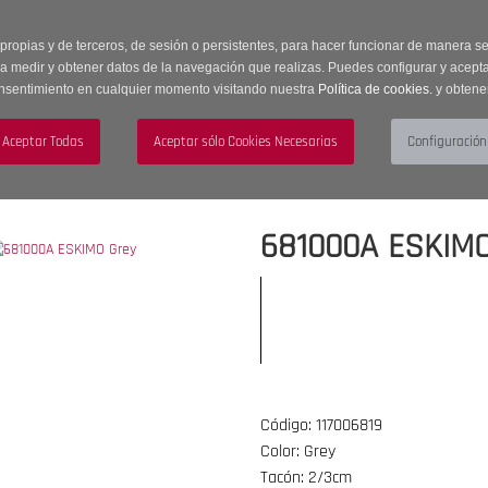
 horas | Envíos Gratuitos a península | 20% de descuento en Sección OUTLET c
 propias y de terceros, de sesión o persistentes, para hacer funcionar de manera 
ra medir y obtener datos de la navegación que realizas. Puedes configurar y acepta
nsentimiento en cualquier momento visitando nuestra
Política de cookies.
y obtene
UJER
HOMBRE
ACCESORIOS
681000A ESKIMO
Código: 117006819
Color: Grey
Tacón: 2/3cm