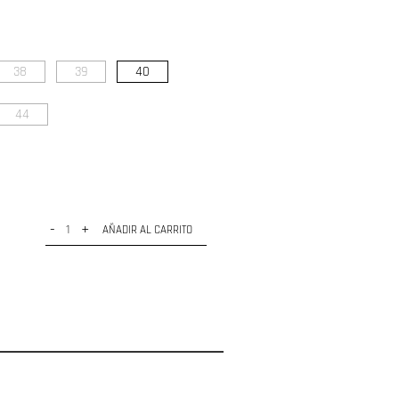
38
39
40
44
-
+
AÑADIR AL CARRITO