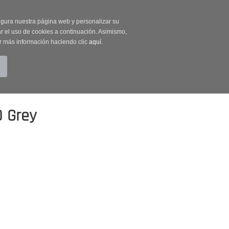
on código OUTLET20
segura nuestra página web y personalizar su
r el uso de cookies a continuación. Asimismo,
r más información haciendo clic
aquí
.
BUSCAR
CUENTA
CARRITO (0)
 Grey