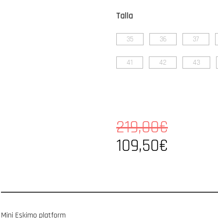
Talla
35
36
37
41
42
43
219,00€
109,50€
Mini Eskimo platform