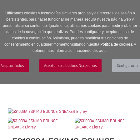
Entrega en 24 -48 horas | Envíos Gratuitos a península | 20% de
descuento en Sección OUTLET con código OUTLET20
Utilizamos cookies y tecnologías similares propias y de terceros, de sesión o
persistentes, para hacer funcionar de manera segura nuestra página web y
personalizar su contenido. Igualmente, utilizamos cookies para medir y obtener
datos de la navegación que realizas. Puedes configurar y aceptar el uso de
cookies a continuación. Asimismo, puedes modificar tus opciones de
consentimiento en cualquier momento visitando nuestra
Política de cookies.
y
obtener más información haciendo clic
aquí
.
Menú
Toggle
navigation
BUSCAR
CUENTA
CARRITO (0)