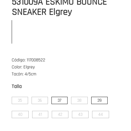
531009A ESKIMO BOUNCE
SNEAKER Elgrey
Código: 117008522
Color: Elgrey
Tacón: 4/5cm
Talla
35
36
37
38
39
40
41
42
43
44