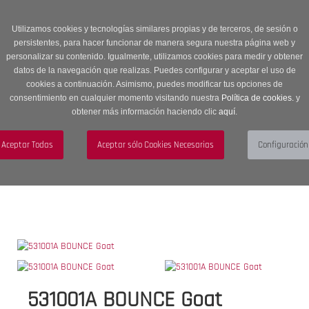
Entrega en 24 -48 horas | Envíos Gratuitos a península | 20% de
descuento en Sección OUTLET con código OUTLET20
Utilizamos cookies y tecnologías similares propias y de terceros, de sesión o
persistentes, para hacer funcionar de manera segura nuestra página web y
personalizar su contenido. Igualmente, utilizamos cookies para medir y obtener
datos de la navegación que realizas. Puedes configurar y aceptar el uso de
cookies a continuación. Asimismo, puedes modificar tus opciones de
consentimiento en cualquier momento visitando nuestra
Política de cookies.
y
obtener más información haciendo clic
aquí
.
Menú
Toggle
navigation
BUSCAR
CUENTA
CARRITO (0)
531001A BOUNCE Goat