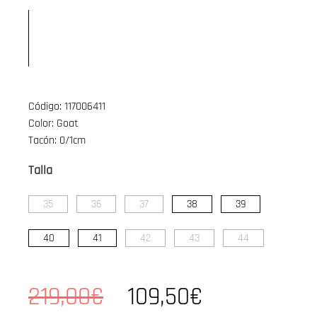
Código: 117006411
Color: Goat
Tacón: 0/1cm
Talla
35
36
37
38
39
40
41
42
43
44
219,00€
109,50€