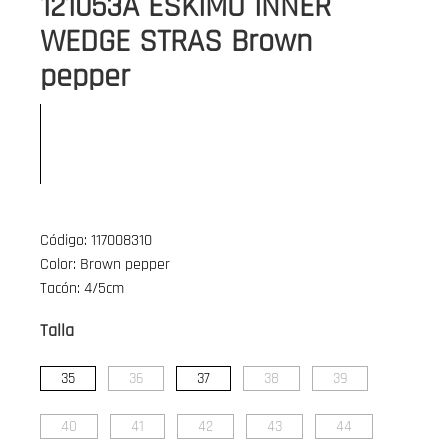
121053A ESKIMO INNER
WEDGE STRAS Brown
pepper
Código: 117008310
Color: Brown pepper
Tacón: 4/5cm
Talla
35
36
37
38
39
40
41
42
43
44