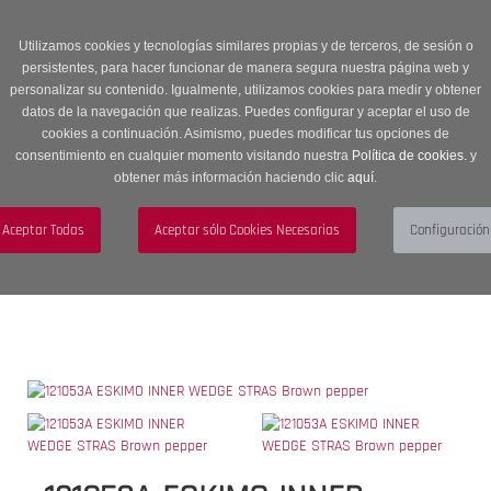
Entrega en 24 -48 horas | Envíos Gratuitos a península | 20% de
descuento en Sección OUTLET con código OUTLET20
Utilizamos cookies y tecnologías similares propias y de terceros, de sesión o
persistentes, para hacer funcionar de manera segura nuestra página web y
personalizar su contenido. Igualmente, utilizamos cookies para medir y obtener
datos de la navegación que realizas. Puedes configurar y aceptar el uso de
cookies a continuación. Asimismo, puedes modificar tus opciones de
consentimiento en cualquier momento visitando nuestra
Política de cookies.
y
obtener más información haciendo clic
aquí
.
Menú
Toggle
navigation
BUSCAR
CUENTA
CARRITO (0)