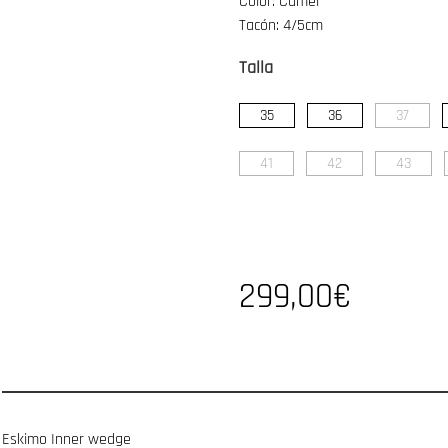
Color: Camel
Tacón: 4/5cm
Talla
35
36
37
41
42
43
299,00€
Eskimo Inner wedge