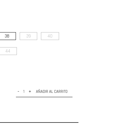
38
39
40
44
-
+
AÑADIR AL CARRITO