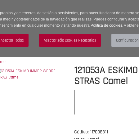
 horas | Envíos Gratuitos a península | 20% de descuento en Sección OUTLET c
 propias y de terceros, de sesión o persistentes, para hacer funcionar de manera 
ra medir y obtener datos de la navegación que realizas. Puedes configurar y acepta
nsentimiento en cualquier momento visitando nuestra
Política de cookies.
y obtene
UJER
HOMBRE
ACCESORIOS
121053A ESKIM
STRAS Camel
Código: 117008311