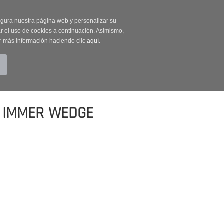
on código OUTLET20
segura nuestra página web y personalizar su
r el uso de cookies a continuación. Asimismo,
r más información haciendo clic
aquí
.
BUSCAR
CUENTA
CARRITO (0)
O IMMER WEDGE