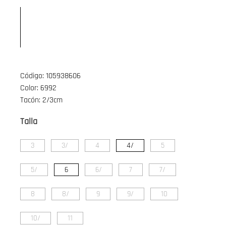
Código: 105938606
Color: 6992
Tacón: 2/3cm
Talla
3
3/
4
4/
5
5/
6
6/
7
7/
8
8/
9
9/
10
10/
11