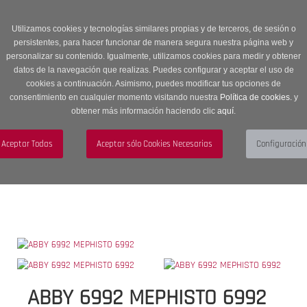
Entrega en 24 -48 horas | Envíos Gratuitos a península | 20% de
descuento en Sección OUTLET con código OUTLET20
Utilizamos cookies y tecnologías similares propias y de terceros, de sesión o
persistentes, para hacer funcionar de manera segura nuestra página web y
personalizar su contenido. Igualmente, utilizamos cookies para medir y obtener
datos de la navegación que realizas. Puedes configurar y aceptar el uso de
cookies a continuación. Asimismo, puedes modificar tus opciones de
consentimiento en cualquier momento visitando nuestra
Política de cookies.
y
obtener más información haciendo clic
aquí
.
Menú
Toggle
navigation
BUSCAR
CUENTA
CARRITO (0)
ABBY 6992 MEPHISTO 6992